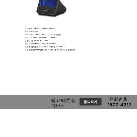
삼성페이, 애플페이, 간편결제(QR코드)
페이스페이 가능
와이파이(2.4GHz, 5GHz),근거리 무선통신
크기 | 120mm x 145.5mm x 92.5mm
연결단자 | LAN, USB-C, Serial
메모리 | 16GB NAND flash, 2GB DDR4
프로세서 | 듀얼코어 2.4GHz & 쿼드코어 1.9GHz
디스플레이 | 7” TFT 컬러 LCD (1280 x 800, 16:9)/정전식 터치
​전화번호 :
​쉽고 빠른 상
문의하기
1577-4217
담받기