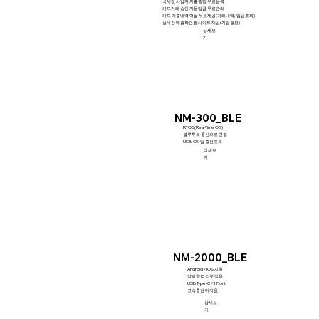
국세청 사업자 지출증빙 무료등록
카드거래 승인 자동입금 무료관리
카드 매출내역 어플 무료제공(거래내역, 입금조회)
실시간 매출확인 웹사이트 제공(가입필요)
상세보
기
NM-300_BLE
RTOS(Real-Time OS)
블루투스 통신으로 연결
USB-C타입 충전포트
상세보
기
NM-2000_BLE
Android / IOS 지원
양방향 IC 소켓 적용
USB Type-C / 1 Port
고속충전 미지원
상세보
기