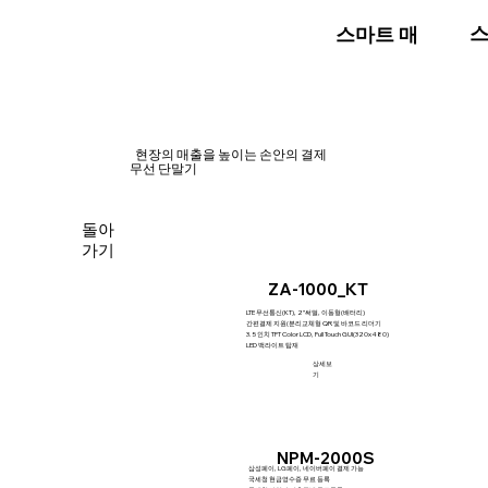
스
스마트 매장
현장의 매출을 높이는 손안의 결제
​무선 단말기
돌아
가기
ZA-1000_KT
LTE 무선통신(KT), 2”써멀, 이동형(배터리)
간편결제 지원(분리교체형 QR 및 바코드 리더기
3.5 인치 TFT Color LCD, Full Touch GUI(320x480)
LED 백라이트 탑재
상세보
기
NPM-2000S
삼성페이, LG페이, 네이버페이 결제 가능
국세청 현금영수증 무료 등록