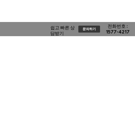
​전화번호 :
​쉽고 빠른 상
문의하기
1577-4217
담받기