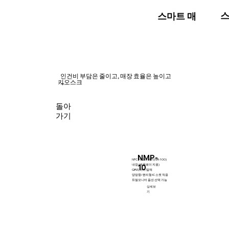
스
스마트 매장
인건비 부담은 줄이고, 매장 효율은 높이고
키오스크
~
돌아
가기
NMP-
NFC 카드 리더기(NR-100)
10
내장 (애플페이 지원)
QR리더기 탑재
양방향/분리형 IC 소켓 적용
듀얼모니터 옵션 선택 가능
상세보
기