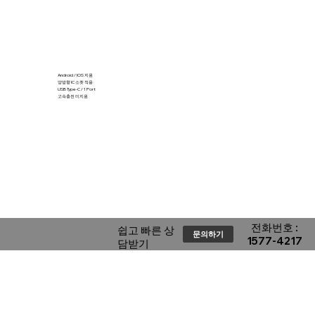
Android / IOS 지원
양방향 IC 소켓 적용
USB Type-C / 1 Port
고속충전 미지원
​전화번호 :
​쉽고 빠른 상
문의하기
1577-4217
담받기