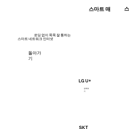
스
스마트 매장
​로딩 없이 쭉쭉 잘 통하는
스마트 네트워크 인터넷
돌아가
기
LG U+
상세보
기
SKT