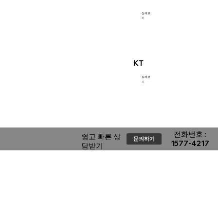
상세보
기
KT
상세보
기
​전화번호 :
​쉽고 빠른 상
문의하기
1577-4217
담받기